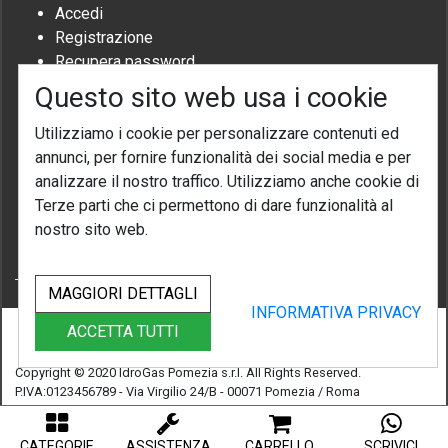
Accedi
SCHEDE
ELETTRONICHE
Registrazione
Recupera password
RUBINETTI
DI
Questo sito web usa i cookie
CARICO
Iscriviti
SCARICO
Utilizziamo i cookie per personalizzare contenuti ed
VALVOLE
annunci, per fornire funzionalità dei social media e per
iscriviti alla nostra newsletter per non perdere eventi speciali, sconti
3
analizzare il nostro traffico. Utilizziamo anche cookie di
a tempo e promozioni.
VIE
Terze parti che ci permettono di dare funzionalità al
ACCESSORI
nostro sito web.
VARIE
CONDIVIDI CON
VASI
MAGGIORI DETTAGLI
ESPANSIONE
INFORMATIVA PRIVACY
ESTRATTORI
ACCETTA TUTTI
FUMI
VENTURI
Copyright © 2020 IdroGas Pomezia s.r.l. All Rights Reserved.
P.IVA:0123456789
- Via Virgilio 24/B - 00071 Pomezia / Roma
CHAFFOTEAUX
SIME
powered by
CSKod.com
CATEGORIE
ASSISTENZA
CARRELLO
SCRIVICI