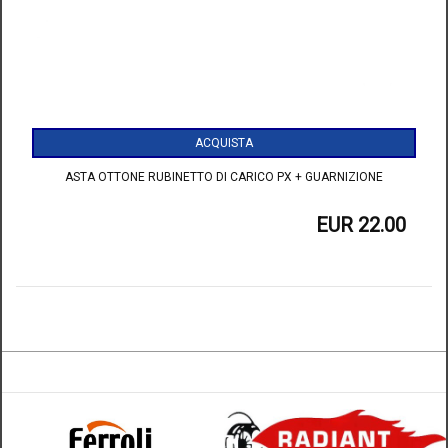
RIELLO
SAVIO-
BIASI
BERETTA
VAILLANT
ACQUISTA
IMMERGAS
ASTA OTTONE RUBINETTO DI CARICO PX + GUARNIZIONE
JUNKERS
EUR
22.00
FONDITAL
MTS
ARISTON
-
RADI
-
SIMAT
HERMANN
/
BALTUR