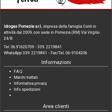
BAXI
WESTEN
-
ROCA
-
Idrogas Pomezia s.r.l.
, impresa della famiglia Conti in
ARGO
attività dal 2009, con sede in Pomezia (RM) Via Virgilio
-
OCEAN
24/B.
BONGIOANNI
Tel. 06.91620709 - 339. 2219841
WhatsApp 339. 2219841 - Fax/Tel. 06-9104206
RADIANT
Informazioni
SAUNIER
DUVAL
F.A.Q.
LAMBORGHINI
Marchi trattati
BALTUR
Informativa privacy
Info spedizioni
ARCA
SCAMBIATORI
DI
Area clienti
CALORE