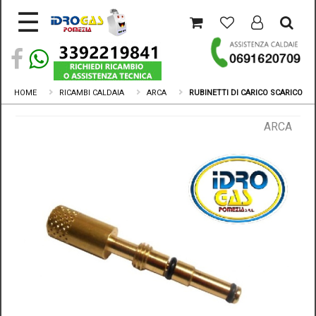
☰
ACCESSORI
CALDAIE
ATTREZZATURA
COMPONENTI
HOME
RICAMBI CALDAIA
ARCA
RUBINETTI DI CARICO SCARICO
LINEA
GASOLIO
ARCA
FUMISTERIA
IDRAULICA
MATERIALI
ELETTRICI
RACCORDERIA
RICAMBI
CALDAIA
FERROLI
COMMERCIALI